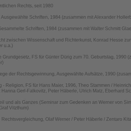
ntlichen Rechts, seit 1980
 Ausgewählte Schriften, 1984 (zusammen mit Alexander Holler
Gesammelte Schriften, 1984 (zusammen mit Walter Schmitt Glae
cht zwischen Wissenschaft und Richterkunst, Konrad Hesse zu
r u.a.)
e Grundgesetz, FS für Günter Dürig zum 70. Geburtstag, 1990 
r)
Wege der Rechtsgewinnung, Ausgewählte Aufsätze, 1990 (zusa
ng - Religion, FS für Hans Maier, 1996, Theo Stammen / Heinrich 
 Hanna Gerl-Falkovitz, Peter Häberle, Ulrich Matz, Eberhard 
 Teil und als Ganzes (Seminar zum Gedenken an Werner von S
raf Vitzthum)
e Rechtsvergleichung, Olaf Werner / Peter Häberle / Zentaro Kit