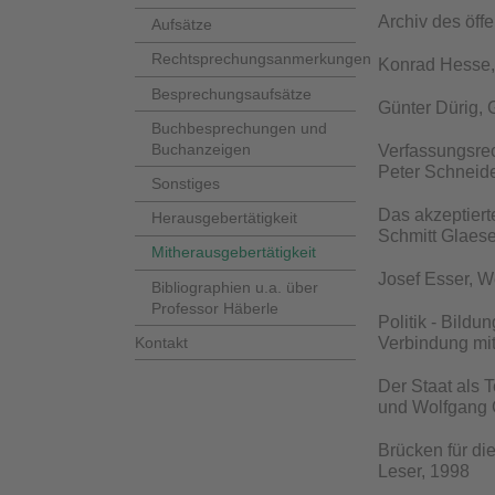
Archiv des öffe
Aufsätze
Rechtsprechungsanmerkungen
Konrad Hesse,
Besprechungsaufsätze
Günter Dürig, 
Buchbesprechungen und
Buchanzeigen
Verfassungsre
Peter Schneide
Sonstiges
Das akzeptiert
Herausgebertätigkeit
Schmitt Glaese
Mitherausgebertätigkeit
Josef Esser, 
Bibliographien u.a. über
Professor Häberle
Politik - Bildu
Kontakt
Verbindung mit
Der Staat als
und Wolfgang G
Brücken für di
Leser, 1998