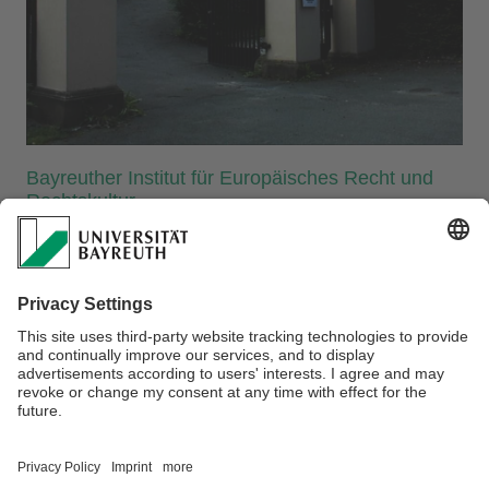
Bayreuther Institut für Europäisches Recht und
Rechtskultur
Forschungsstelle für Europäisches
Verfassungsrecht
(Hugo-Rüdel-Str. 8)
Professor Dr.Dr.h.c.mult. Peter Häberle ist am 06. Oktober
2025 im Alter von 91 Jahren verstorben. Wir werden ihm ein
ehrendes Andenken bewahren.
Verantwortlich für die Redaktion:
Prof. Dr. Dr.h.c. Peter Häberle